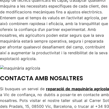
equip de tècnics qualificats és capaç d’adaptar qualsevol
màquina a les necessitats específiques de cada client, des
de modificacions mecàniques fins a ajustos electrònics.
Entenem que el temps és valuós en l’activitat agrícola, per
això combinem rapidesa i eficàcia, amb la tranquil·litat que
ofereix la confiança d’un partner experimentat. Amb
nosaltres, els agricultors poden estar segurs que la seva
maquinària estarà sempre operativa, segura i preparada
per afrontar qualsevol desafiament del camp, contribuint
així a augmentar la productivitat i la rendibilitat de la seva
explotació agrícola.
CONTACTA AMB NOSALTRES
Si busques un servei de
reparació de maquinària agrícola
a Vic de confiança, no dubtis a posar-te en contacte amb
nosaltres. Pots visitar el nostre taller situat al Carrer Sot
dels Pradals, 15, 08500 Vic, Barcelona, o trucar al +34 93