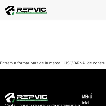
DISTRIBUÏ
CONSTRUC
Entrem a formar part de la marca HUSQVARNA de construcci
MENÚ
Inici
Venta, lloguer i reparació de maquinària a