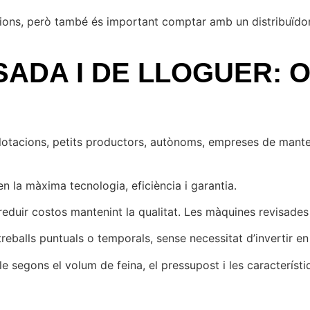
ions, però també és important comptar amb un distribuïdor 
SADA I DE LLOGUER: 
xplotacions, petits productors, autònoms, empreses de manten
n la màxima tecnologia, eficiència i garantia.
 reduir costos mantenint la qualitat. Les màquines revisade
reballs puntuals o temporals, sense necessitat d’invertir 
 segons el volum de feina, el pressupost i les característiq